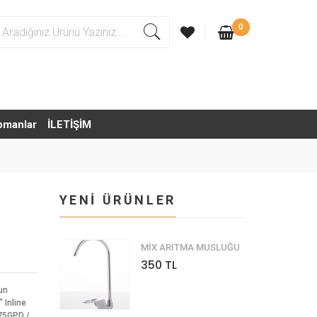
0
pmanlar
İLETİŞİM
YENİ ÜRÜNLER
MİX ARITMA MUSLUĞU
350 TL
un
 Inline
 75GPD /