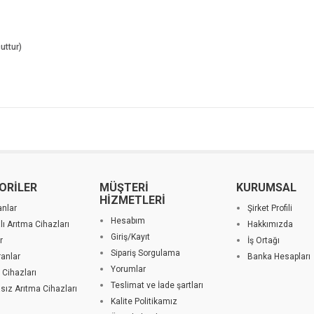
uttur)
ORİLER
MÜŞTERİ
KURUMSAL
HİZMETLERİ
nlar
Şirket Profili
Hesabım
ı Arıtma Cihazları
Hakkımızda
Giriş/Kayıt
r
İş Ortağı
Sipariş Sorgulama
anlar
Banka Hesapları
Yorumlar
 Cihazları
Teslimat ve İade şartları
ız Arıtma Cihazları
Kalite Politikamız