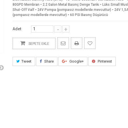
80GPD Membran • 2.2 Galon Metal Basınç Denge Tankı • Lüks Small Musl
Shut-Off Valf • 24V Pompa (pompasız modellerde mevcuttur) • 24V 1,5
(pompasız modellerde mevcuttur) • 60 PSI Basınç Düşürücü
-
+
Adet
SEPETE EKLE
Tweet
Share
Google+
Pinterest