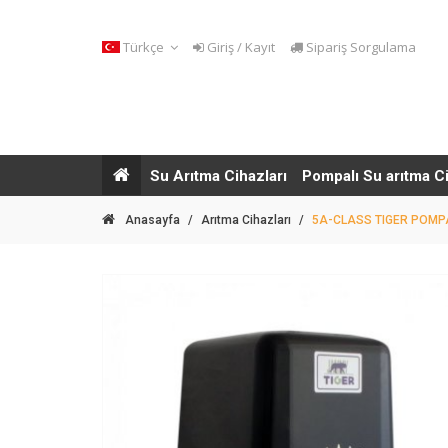
Türkçe
Giriş / Kayıt
Sipariş Sorgulama
Su Arıtma Cihazları
Pompalı Su arıtma C
Anasayfa
/
Arıtma Cihazları
/
5A-CLASS TIGER POMP