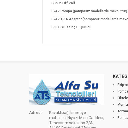
• Shut-Off Valf
• 24V Pompa (pompasız modellerde mevcuttur)
• 24V 1,5A Adaptör (pompasız modellerde mevc
• 60 PSI Basınç Düşürücü
KATEG
Ekipma
Pompal
Filtrele
Membr
Arıtma
Adres:
Kavaklıbağ, İsmetiye
mahallesi Niyazi Mısri Caddesi,
Pompas
Tebessüm sokak no:2/A,