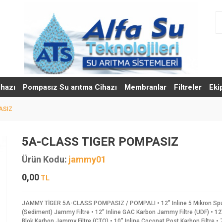
ihazı
Pompasız Su arıtma Cihazı
Membranlar
Filtreler
Eki
ASIZ
5A-CLASS TIGER POMPASIZ
Ürün Kodu:
jammy01
0,00
TL
JAMMY TİGER 5A-CLASS POMPASIZ / POMPALI • 12” Inline 5 Mikron Sp
(Sediment) Jammy Filtre • 12” Inline GAC Karbon Jammy Filtre (UDF) • 12”
Blok Karbon Jammy Filtre (CTO) • 10” Inline Coconat Post Karbon Filtre •