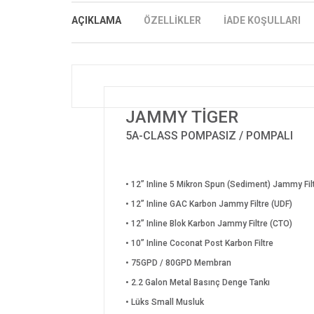
AÇIKLAMA
ÖZELLİKLER
İADE KOŞULLARI
JAMMY TİGER
5A-CLASS POMPASIZ / POMPALI
• 12” Inline 5 Mikron Spun (Sediment) Jammy Fil
• 12” Inline GAC Karbon Jammy Filtre (UDF)
• 12” Inline Blok Karbon Jammy Filtre (CTO)
• 10” Inline Coconat Post Karbon Filtre
• 75GPD / 80GPD Membran
• 2.2 Galon Metal Basınç Denge Tankı
• Lüks Small Musluk