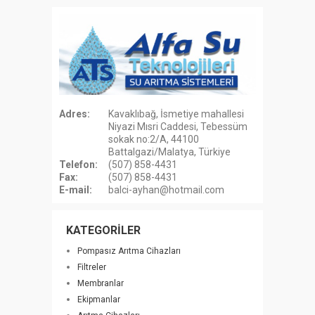
Adres:
Kavaklıbağ, İsmetiye mahallesi
Niyazi Mısri Caddesi, Tebessüm
sokak no:2/A, 44100
Battalgazi/Malatya, Türkiye
Telefon:
(507) 858-4431
Fax:
(507) 858-4431
E-mail:
balci-ayhan@hotmail.com
KATEGORİLER
Pompasız Arıtma Cihazları
Filtreler
Membranlar
Ekipmanlar