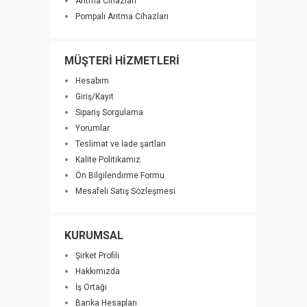
Arıtma Cihazları
Pompalı Arıtma Cihazları
MÜŞTERİ HİZMETLERİ
Hesabım
Giriş/Kayıt
Sipariş Sorgulama
Yorumlar
Teslimat ve İade şartları
Kalite Politikamız
Ön Bilgilendirme Formu
Mesafeli Satış Sözleşmesi
KURUMSAL
Şirket Profili
Hakkımızda
İş Ortağı
Banka Hesapları