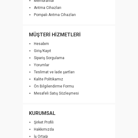
Membranlar
Arıtma Cihazları
Pompalı Arıtma Cihazları
MÜŞTERİ HİZMETLERİ
Hesabım
Giriş/Kayıt
Sipariş Sorgulama
Yorumlar
Teslimat ve İade şartları
Kalite Politikamız
Ön Bilgilendirme Formu
Mesafeli Satış Sözleşmesi
KURUMSAL
Şirket Profili
Hakkımızda
İş Ortağı