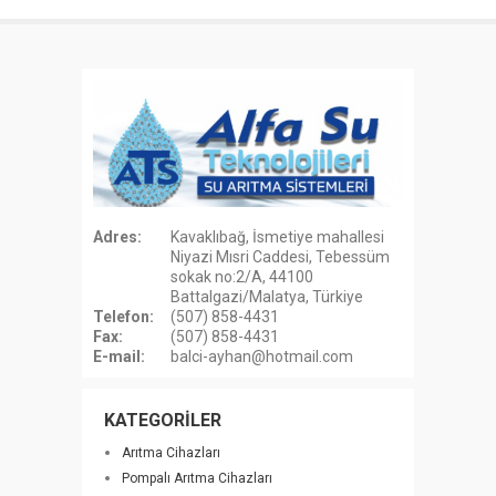
Adres:
Kavaklıbağ, İsmetiye mahallesi
Niyazi Mısri Caddesi, Tebessüm
sokak no:2/A, 44100
Battalgazi/Malatya, Türkiye
Telefon:
(507) 858-4431
Fax:
(507) 858-4431
E-mail:
balci-ayhan@hotmail.com
KATEGORİLER
Arıtma Cihazları
Pompalı Arıtma Cihazları